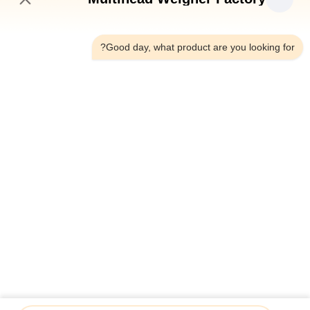
ضبط
10:10 AM
الجودة
Good day, what product are you looking for?
اتصل
بنا
أخبار
حالات
اطلب
اقتباس
14 مجموعة وزنها SS 10-500 جرام لحم دجاج طازج ساق
أوتوماتيكي يزن نظام تغذية الشد
SITEMAP