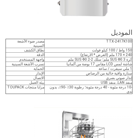
الموديل
TTX-2417K100
مصدر ضوء الأشعة
السينية
150 واط / 100 كيلو فولت
نطاق الكشف
240 × 170 ملم (العرض * الارتفاع)
الدقة
كرة SUS Φ0.3 ملم؛ سلك SUS Φ0.2-2 ملم
واجهة المستخدم
شاشة لمس LCD مقاس 17 بوصة من ألمانيا
تسرب الأشعة السينية
1 ملي سيفرت / ساعة
الحماية
ستارة واقية خالية من الرصاص
الإنذار
إنذار صوتي بصري
الاتصال
منفذ LAN، منفذ USB
بيئة العمل
-10 درجة مئوية - 40 درجة مئوية؛ رطوبة 30٪ -90٪، بدون
مزايا منتجات TOUPACK
ندى