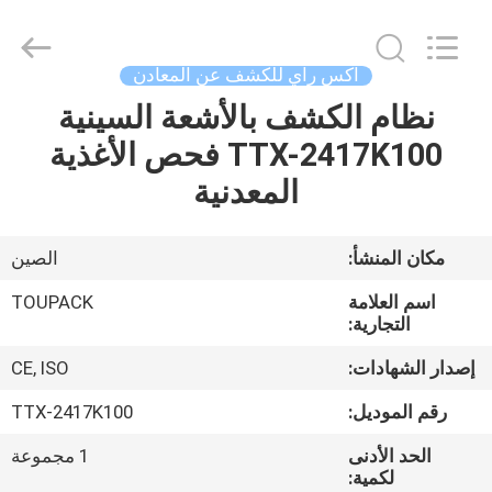
TOUPACK
INTELLIGENT
EQUIPMENT
CO.,
LTD.
اكس راي للكشف عن المعادن
All
Rights
نظام الكشف بالأشعة السينية
بيت
Reserved.
TTX-2417K100 فحص الأغذية
المنتجات
المعدنية
معلومات
مكان المنشأ:
الصين
عنا
اسم العلامة
TOUPACK
التجارية:
جولة
إصدار الشهادات:
CE, ISO
في
رقم الموديل:
TTX-2417K100
المصنع
الحد الأدنى
1 مجموعة
لكمية: