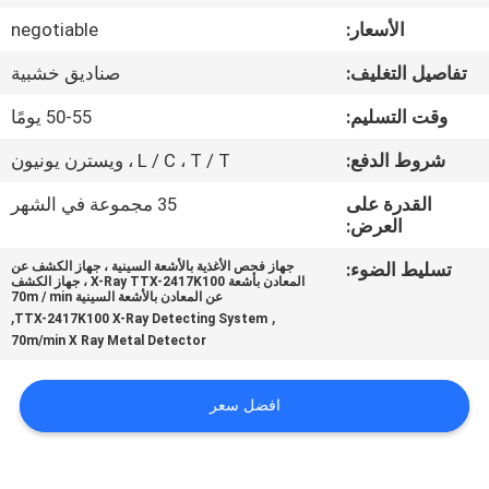
ضبط
الأسعار:
negotiable
الجودة
تفاصيل التغليف:
صناديق خشبية
اتصل
وقت التسليم:
50-55 يومًا
بنا
شروط الدفع:
L / C ، T / T ، ويسترن يونيون
القدرة على
35 مجموعة في الشهر
أخبار
العرض:
تسليط الضوء:
جهاز فحص الأغذية بالأشعة السينية ، جهاز الكشف عن
المعادن بأشعة X-Ray TTX-2417K100 ، جهاز الكشف
حالات
عن المعادن بالأشعة السينية 70m / min
,
,
TTX-2417K100 X-Ray Detecting System
70m/min X Ray Metal Detector
اطلب
اقتباس
افضل سعر
SITEMAP