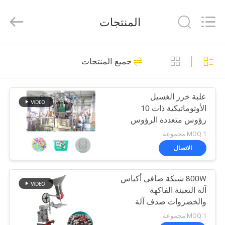
TOUPACK
INTELLIGENT
EQUIPMENT
المنتجات
CO.,
LTD.
All
Rights
منزل
Reserved.
25
جميع المنتجات
ميزان متعدد الرؤوس
منتجات
علبة خرز الغسيل
الأوتوماتيكية ذات 10
معلومات
رؤوس متعددة الرؤوس
عنا
يمكن تعبئة الزجاجات
MOQ:1 مجموعة
ونظام التعبئة
الاتصال
213
جولة
آلة تعبئة الوزن متعددة
800W شبكة صافي أكياس
في
آلة التعبئة الفاكهة
المعمل
الرؤوس
والخضروات صدف آلة
التعبئة
MOQ:1 مجموعة