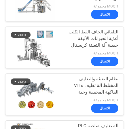
الموقع
الرؤوس
MOQ:1 مجموعة
الاتصال
21
سياسة
ماكينة تعبئة متعددة
التلقائي الجاف القط الكلب
الخصوصية
أغذية الحيوانات الأليفة
الممرات
حقيبة آلة التعبئة كريستال
القط القمامة الحقيبة
MOQ:1 مجموعة
التعبئة
الاتصال
نظام التعبئة والتغليف
57
المختلط آلة تغليف Vffs
آلة تغليف الفواكه
الفاكهة المجففة وجبة
خفيفة الغذاء مولتيهيد وازن
MOQ:1 مجموعة
والخضروات
الاتصال
آلة تغليف صلصة PLC