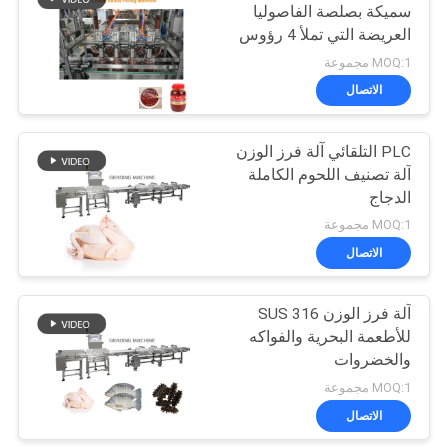
سميكة بصلصة الفاصوليا
العريضة التي تملأ 4 رؤوس
47
نظام تعبئة السوائل
MOQ:1 مجموعة
آلة تغليف المواد
الاتصال
الغذائية المجمدة
PLC التلقائي آلة فرز الوزن
آلة تصنيف اللحوم الكاملة
الدجاج
MOQ:1 مجموعة
الاتصال
69
آلة فرز الوزن SUS 316
آلة تعبئة المكسرات
للأطعمة البحرية والفواكه
والخضروات
MOQ:1 مجموعة
الاتصال