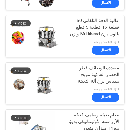
رقابة
الاتصال
جودة
عالية الدقة التلقائي 50
33
قطعة 15 قطعة 5 قطع
اتصل
بالون يزن Multihead وازن
آلة التعبئة الخطية
بنا
عد التعبئة والتغليف آلة
MOQ:1 مجموعة
وازن
الاتصال
أخبار
متعددة الوظائف فطر
الخضار الفاكهة مزيج
حالات
مقياس يزن آلة التعبئة
94
100g
MOQ:1 مجموعة
اطلب
آلة تغليف المواد
الاتصال
اقتباس
الغذائية الخفيفة
نظام تعبئة وتغليف كعكة
الأرز شبه الأوتوماتيكي يدويًا
خريطة
مع 14 ميزان متعدد