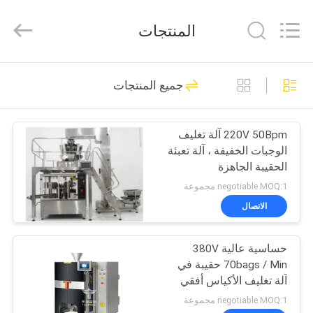
TOUPACK
INTELLIGENT
EQUIPMENT
المنتجات
CO.,
LTD.
All
Rights
منزل
Reserved.
25
جميع المنتجات
ميزان متعدد الرؤوس
منتجات
220V 50Bpm آلة تغليف
الوجبات الخفيفة ، آلة تعبئة
معلومات
الحقيبة الجاهزة
عنا
negotiable MOQ:1 مجموعة
الاتصال
213
جولة
آلة تعبئة الوزن متعددة
حساسية عالية 380V
في
70bags / Min حقيبة في
المعمل
الرؤوس
آلة تغليف الأكياس أفقي
negotiable MOQ:1 مجموعة