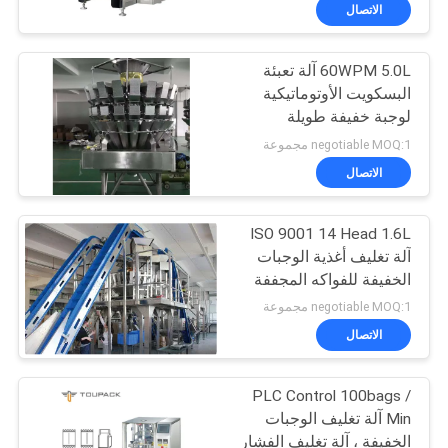
رقابة
الاتصال
جودة
60WPM 5.0L آلة تعبئة
33
البسكويت الأوتوماتيكية
اتصل
لوجبة خفيفة طويلة
آلة التعبئة الخطية
بنا
الشريط
negotiable MOQ:1 مجموعة
وازن
الاتصال
أخبار
ISO 9001 14 Head 1.6L
آلة تغليف أغذية الوجبات
حالات
الخفيفة للفواكه المجففة
92
negotiable MOQ:1 مجموعة
اطلب
آلة تغليف المواد
الاتصال
اقتباس
الغذائية الخفيفة
PLC Control 100bags /
Min آلة تغليف الوجبات
خريطة
الخفيفة ، آلة تغليف الفشار