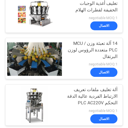
تغليف أغذية الوجبات
الخفيفة لقطرات الهلام
41
negotiable MOQ:1
آلة تغليف المواد
الاتصال
الغذائية المجمدة
14 آلة تعبئة وزن MCU /
PLC متعددة الرؤوس لوزن
البرتقال
negotiable MOQ:1
الاتصال
67
آلة تغليف ملفات تعريف
آلة تعبئة المكسرات
الارتباط الفردية عالية الدقة
التحكم PLC AC220V
negotiable MOQ:1
الاتصال