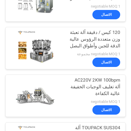
الموقع
negotiable MOQ:1
الاتصال
21
سياسة
ماكينة تعبئة متعددة
120 كيس / دقيقة آلة تعبئة
الخصوصية
وزن متعددة الرؤوس عالية
الممرات
الدقة للجبن وأطواق البصل
negotiable MOQ:1 مجموعة
الاتصال
AC220V 2KW 100bpm
57
آلة تغليف الوجبات الخفيفة
آلة تغليف الفواكه
عالية الكفاءة
negotiable MOQ:1
والخضروات
الاتصال
TOUPACK SUS304 آلة